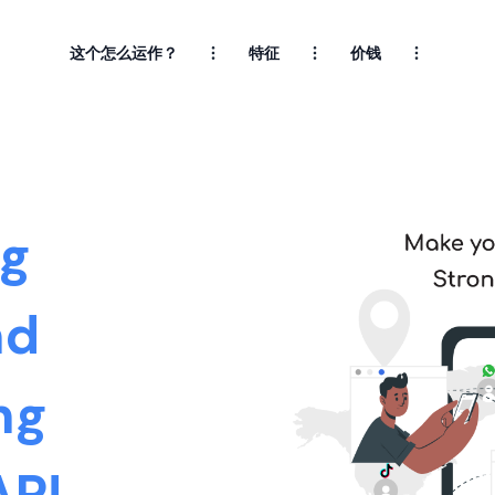
这个怎么运作？
特征
价钱
ng
nd
ng
AP!