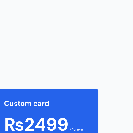
Custom card
₨2499
/Forever