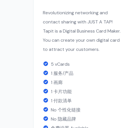
Revolutionizing networking and
contact sharing with JUST A TAP!
Tapit is a Digital Business Card Maker.
You can create your own digital card
to attract your customers.
5 vCards
1 服务/产品
1 画廊
1 卡片功能
1 付款清单
No 个性化链接
No 隐藏品牌