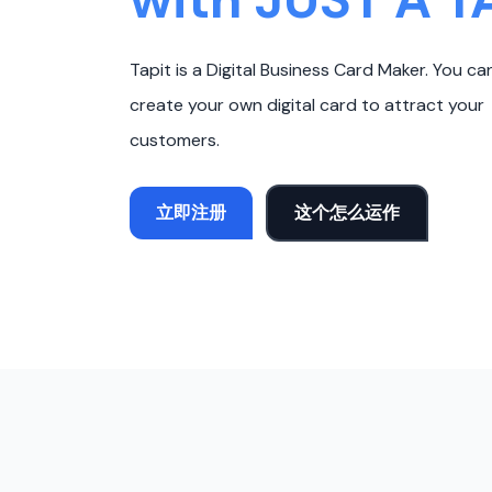
Tapit is a Digital Business Card Maker. You ca
create your own digital card to attract your
customers.
立即注册
这个怎么运作