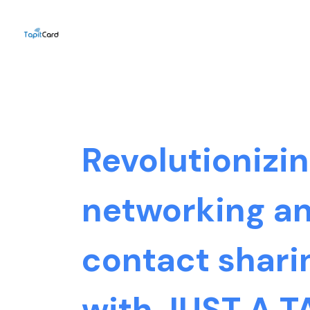
Revolutionizi
networking a
contact shari
with JUST A T