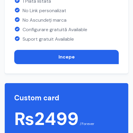
1 Plată listată
No Link personalizat
No Ascundeți marca
Configurare gratuită Available
Suport gratuit Available
Incepe
Custom card
₨2499
/Forever