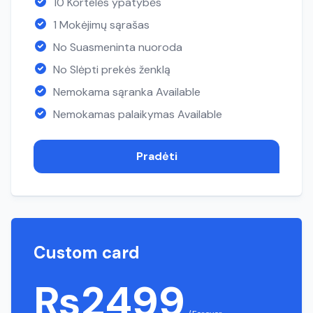
10 Kortelės ypatybės
1 Mokėjimų sąrašas
No Suasmeninta nuoroda
No Slėpti prekės ženklą
Nemokama sąranka Available
Nemokamas palaikymas Available
Pradėti
Custom card
₨2499