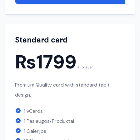
Standard card
₨1799
/Forever
Premium Quality card with standard tapit
design.
1 vCards
1 Paslaugos/Produktai
1 Galerijos